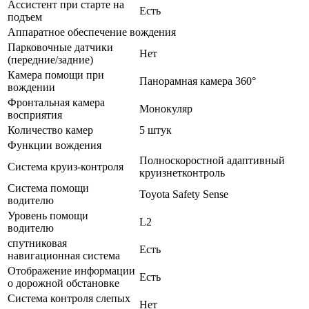
Ассистент при старте на
Есть
подъем
Аппаратное обеспечение вождения
Парковочные датчики
Нет
(передние/задние)
Камера помощи при
Панорамная камера 360°
вождении
Фронтальная камера
Монокуляр
восприятия
Количество камер
5 штук
Функции вождения
Полноскоростной адаптивный
Система круиз-контроля
круизнетконтроль
Система помощи
Toyota Safety Sense
водителю
Уровень помощи
L2
водителю
спутниковая
Есть
навигационная система
Отображение информации
Есть
о дорожной обстановке
Система контроля слепых
Нет