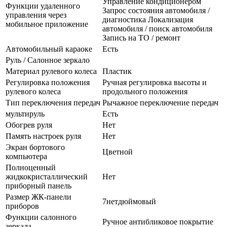
Управление кондиционером
Функции удаленного
Запрос состояния автомобиля /
управления через
диагностика Локализация
мобильное приложение
автомобиля / поиск автомобиля
Запись на ТО / ремонт
Автомобильный караоке
Есть
Руль / Салонное зеркало
Материал рулевого колеса
Пластик
Регулировка положения
Ручная регулировка высоты и
рулевого колеса
продольного положения
Тип переключения передач
Рычажное переключение передач
мультируль
Есть
Обогрев руля
Нет
Память настроек руля
Нет
Экран бортового
Цветной
компьютера
Полноценный
жидкокристаллический
Нет
приборный панель
Размер ЖК-панели
7нетдюймовый
приборов
Функции салонного
Ручное антибликовое покрытие
зеркала