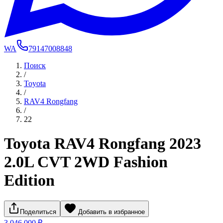
WA
79147008848
Поиск
/
Toyota
/
RAV4 Rongfang
/
22
Toyota RAV4 Rongfang 2023
2.0L CVT 2WD Fashion
Edition
Поделиться
Добавить в избранное
3 046 000 ₽