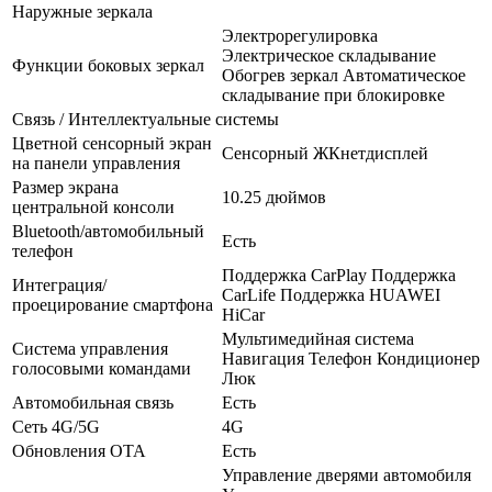
Наружные зеркала
Электрорегулировка
Электрическое складывание
Функции боковых зеркал
Обогрев зеркал Автоматическое
складывание при блокировке
Связь / Интеллектуальные системы
Цветной сенсорный экран
Сенсорный ЖКнетдисплей
на панели управления
Размер экрана
10.25 дюймов
центральной консоли
Bluetooth/автомобильный
Есть
телефон
Поддержка CarPlay Поддержка
Интеграция/
CarLife Поддержка HUAWEI
проецирование смартфона
HiCar
Мультимедийная система
Система управления
Навигация Телефон Кондиционер
голосовыми командами
Люк
Автомобильная связь
Есть
Сеть 4G/5G
4G
Обновления OTA
Есть
Управление дверями автомобиля