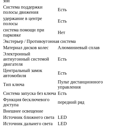
зон
Система поддержки
Есть
полосы движения
удержание в центре
Есть
полосы
система помощи при
Нет
парковке
Экстерьер / Противоугонная система
Материал дисков колес
Алюминиевый сплав
Электронный
антиугонный системой
Есть
двигателя
Центральный замок
Есть
автомобиля
Пульт дистанционного
Тип ключа
управления
Система запуска без ключа
Есть
Функция бесключевого
передний ряд
доступа
Внешнее освещение
Источник ближнего света
LED
Источник дальнего света
LED