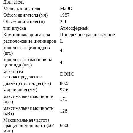
Двигатель
Модель двигателя
M20D
Объем двигателя (мл)
1987
Объем двигателя (л)
2.0
тип впуска
Атмосферный
Компоновка двигателя
Поперечное расположение
расположение цилиндров
L
количество цилиндров
4
(шт,)
количество клапанов на
4
цилиндр (шт,)
механизм
DOHC
газораспределения
диаметр цилиндра (мм)
80.5
ход поршня (мм)
97.6
максимальная мощность
171
(л,с,)
максимальная мощность
126
(кВт)
Максимальная частота
вращения мощности (об/
6600
мин)