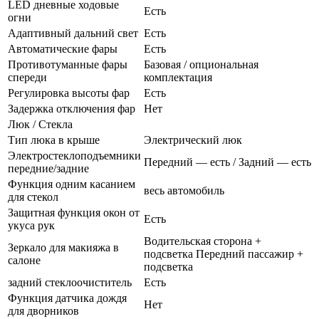
LED дневные ходовые
Есть
огни
Адаптивный дальний свет
Есть
Автоматические фары
Есть
Противотуманные фары
Базовая / опциональная
спереди
комплектация
Регулировка высоты фар
Есть
Задержка отключения фар
Нет
Люк / Стекла
Тип люка в крыше
Электрический люк
Электростеклоподъемники
Передний — есть / Задний — есть
передние/задние
Функция одним касанием
весь автомобиль
для стекол
Защитная функция окон от
Есть
укуса рук
Водительская сторона +
Зеркало для макияжа в
подсветка Передний пассажир +
салоне
подсветка
задний стеклоочиститель
Есть
Функция датчика дождя
Нет
для дворников