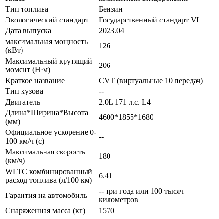
Тип топлива
Бензин
Экологический стандарт
Государственный стандарт VI
Дата выпуска
2023.04
максимальная мощность
126
(кВт)
Максимальный крутящий
206
момент (Н·м)
Краткое название
CVT (виртуальные 10 передач)
Тип кузова
--
Двигатель
2.0L 171 л.с. L4
Длина*Ширина*Высота
4600*1855*1680
(мм)
Официальное ускорение 0-
--
100 км/ч (с)
Максимальная скорость
180
(км/ч)
WLTC комбинированный
6.41
расход топлива (л/100 км)
-- три года или 100 тысяч
Гарантия на автомобиль
километров
Снаряженная масса (кг)
1570