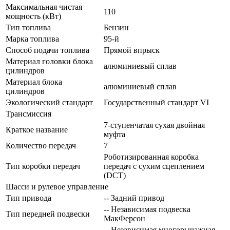
Максимальная чистая
110
мощность (кВт)
Тип топлива
Бензин
Марка топлива
95-й
Способ подачи топлива
Прямой впрыск
Материал головки блока
алюминиевый сплав
цилиндров
Материал блока
алюминиевый сплав
цилиндров
Экологический стандарт
Государственный стандарт VI
Трансмиссия
7-ступенчатая сухая двойная
Краткое название
муфта
Количество передач
7
Роботизированная коробка
Тип коробки передач
передач с сухим сцеплением
(DCT)
Шасси и рулевое управление
Тип привода
-- Задний привод
-- Независимая подвеска
Тип передней подвески
МакФерсон
-- Независимая многорычажная