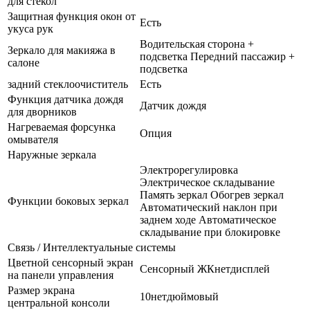
для стекол
Защитная функция окон от
Есть
укуса рук
Водительская сторона +
Зеркало для макияжа в
подсветка Передний пассажир +
салоне
подсветка
задний стеклоочиститель
Есть
Функция датчика дождя
Датчик дождя
для дворников
Нагреваемая форсунка
Опция
омывателя
Наружные зеркала
Электрорегулировка
Электрическое складывание
Память зеркал Обогрев зеркал
Функции боковых зеркал
Автоматический наклон при
заднем ходе Автоматическое
складывание при блокировке
Связь / Интеллектуальные системы
Цветной сенсорный экран
Сенсорный ЖКнетдисплей
на панели управления
Размер экрана
10нетдюймовый
центральной консоли