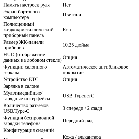
Память настроек руля
Нет
Экран бортового
Цветной
компьютера
Полноценный
жидкокристаллический
Есть
приборный панель
Размер ЖК-панели
10.25 дюйма
приборов
HUD (отображение
Опция
данных на лобовом стекле)
Функции салонного
Автоматическое антибликовое
зеркала
покрытие
Устройство ETC
Опция
Зарядка в салоне
Мультимедийные/
USB TypeнетC
зарядные интерфейсы
Количество разъемов
3 спереди / 2 сзади
USB/Type-C
Функция беспроводной
Передний ряд
зарядки телефона
Конфигурация сидений
Кожа / алькантара