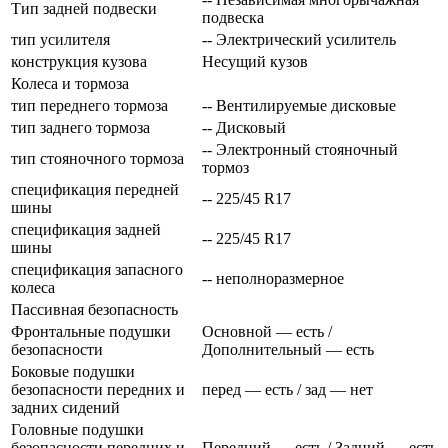
Тип задней подвески
подвеска
тип усилителя
-- Электрический усилитель
конструкция кузова
Несущий кузов
Колеса и тормоза
тип переднего тормоза
-- Вентилируемые дисковые
тип заднего тормоза
-- Дисковый
-- Электронный стояночный
тип стояночного тормоза
тормоз
спецификация передней
-- 225/45 R17
шины
спецификация задней
-- 225/45 R17
шины
спецификация запасного
-- неполноразмерное
колеса
Пассивная безопасность
Фронтальные подушки
Основной — есть /
безопасности
Дополнительный — есть
Боковые подушки
безопасности передних и
перед — есть / зад — нет
задних сидений
Головные подушки
безопасности передних и
Передний — есть / Задний — есть