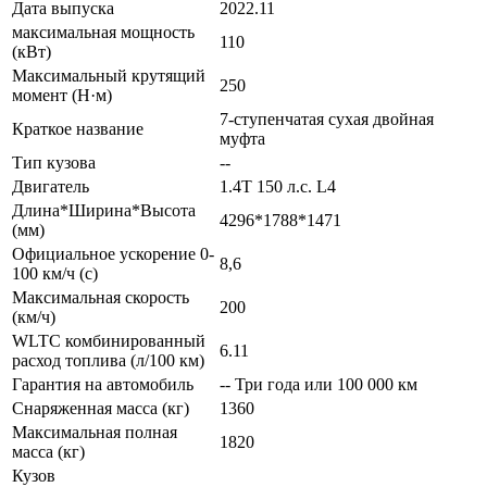
Дата выпуска
2022.11
максимальная мощность
110
(кВт)
Максимальный крутящий
250
момент (Н·м)
7-ступенчатая сухая двойная
Краткое название
муфта
Тип кузова
--
Двигатель
1.4T 150 л.с. L4
Длина*Ширина*Высота
4296*1788*1471
(мм)
Официальное ускорение 0-
8,6
100 км/ч (с)
Максимальная скорость
200
(км/ч)
WLTC комбинированный
6.11
расход топлива (л/100 км)
Гарантия на автомобиль
-- Три года или 100 000 км
Снаряженная масса (кг)
1360
Максимальная полная
1820
масса (кг)
Кузов