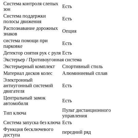
Система контроля слепых
Есть
зон
Система поддержки
Есть
полосы движения
Распознавание дорожных
Опция
знаков
система помощи при
Есть
парковке
Детектор снятия рук с руля
Есть
Экстерьер / Противоугонная система
Экстерьерный комплект
Спортивный стиль
Материал дисков колес
Алюминиевый сплав
Электронный
антиугонный системой
Есть
двигателя
Центральный замок
Есть
автомобиля
Пульт дистанционного
Тип ключа
управления
Система запуска без ключа
Есть
Функция бесключевого
передний ряд
доступа