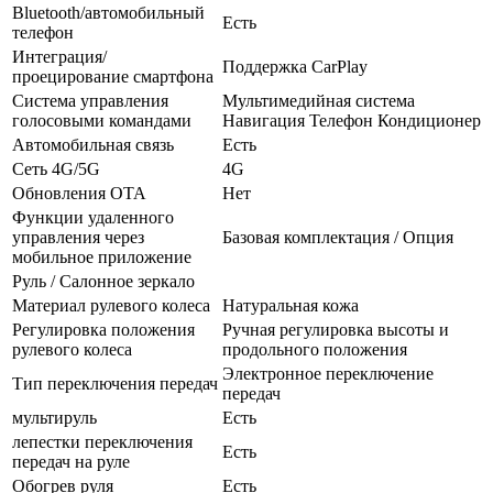
Bluetooth/автомобильный
Есть
телефон
Интеграция/
Поддержка CarPlay
проецирование смартфона
Система управления
Мультимедийная система
голосовыми командами
Навигация Телефон Кондиционер
Автомобильная связь
Есть
Сеть 4G/5G
4G
Обновления OTA
Нет
Функции удаленного
управления через
Базовая комплектация / Опция
мобильное приложение
Руль / Салонное зеркало
Материал рулевого колеса
Натуральная кожа
Регулировка положения
Ручная регулировка высоты и
рулевого колеса
продольного положения
Электронное переключение
Тип переключения передач
передач
мультируль
Есть
лепестки переключения
Есть
передач на руле
Обогрев руля
Есть