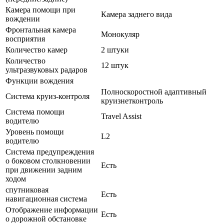
Камера помощи при
Камера заднего вида
вождении
Фронтальная камера
Монокуляр
восприятия
Количество камер
2 штуки
Количество
12 штук
ультразвуковых радаров
Функции вождения
Полноскоростной адаптивный
Система круиз-контроля
круизнетконтроль
Система помощи
Travel Assist
водителю
Уровень помощи
L2
водителю
Система предупреждения
о боковом столкновении
Есть
при движении задним
ходом
спутниковая
Есть
навигационная система
Отображение информации
Есть
о дорожной обстановке