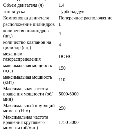
Объем двигателя (л)
1.4
тип впуска
Турбонаддув
Компоновка двигателя
Поперечное расположение
расположение цилиндров
L
количество цилиндров
4
(шт,)
количество клапанов на
4
цилиндр (шт,)
механизм
DOHC
газораспределения
максимальная мощность
150
(л,с,)
максимальная мощность
110
(кВт)
Максимальная частота
вращения мощности (об/
5000-6000
мин)
Максимальный крутящий
250
момент (Н·м)
Максимальная частота
вращения крутящего
1750-3000
момента (об/мин)