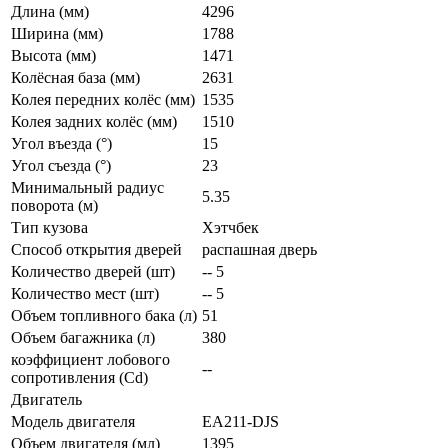
Длина (мм)
4296
Ширина (мм)
1788
Высота (мм)
1471
Колёсная база (мм)
2631
Колея передних колёс (мм)
1535
Колея задних колёс (мм)
1510
Угол въезда (°)
15
Угол съезда (°)
23
Минимальный радиус
5.35
поворота (м)
Тип кузова
Хэтчбек
Способ открытия дверей
распашная дверь
Количество дверей (шт)
-- 5
Количество мест (шт)
-- 5
Объем топливного бака (л)
51
Объем багажника (л)
380
коэффициент лобового
--
сопротивления (Cd)
Двигатель
Модель двигателя
EA211-DJS
Объем двигателя (мл)
1395