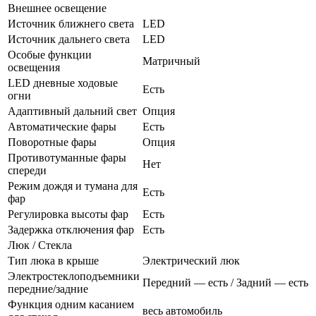
Внешнее освещение
Источник ближнего света
LED
Источник дальнего света
LED
Особые функции
Матричный
освещения
LED дневные ходовые
Есть
огни
Адаптивный дальний свет
Опция
Автоматические фары
Есть
Поворотные фары
Опция
Противотуманные фары
Нет
спереди
Режим дождя и тумана для
Есть
фар
Регулировка высоты фар
Есть
Задержка отключения фар
Есть
Люк / Стекла
Тип люка в крыше
Электрический люк
Электростеклоподъемники
Передний — есть / Задний — есть
передние/задние
Функция одним касанием
весь автомобиль