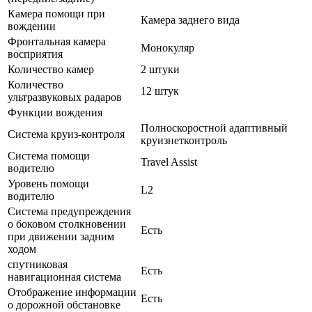
Камера помощи при
Камера заднего вида
вождении
Фронтальная камера
Монокуляр
восприятия
Количество камер
2 штуки
Количество
12 штук
ультразвуковых радаров
Функции вождения
Полноскоростной адаптивный
Система круиз-контроля
круизнетконтроль
Система помощи
Travel Assist
водителю
Уровень помощи
L2
водителю
Система предупреждения
о боковом столкновении
Есть
при движении задним
ходом
спутниковая
Есть
навигационная система
Отображение информации
Есть
о дорожной обстановке