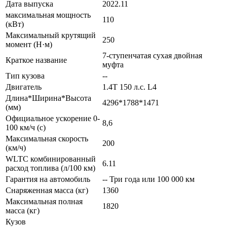
Дата выпуска
2022.11
максимальная мощность
110
(кВт)
Максимальный крутящий
250
момент (Н·м)
7-ступенчатая сухая двойная
Краткое название
муфта
Тип кузова
--
Двигатель
1.4T 150 л.с. L4
Длина*Ширина*Высота
4296*1788*1471
(мм)
Официальное ускорение 0-
8,6
100 км/ч (с)
Максимальная скорость
200
(км/ч)
WLTC комбинированный
6.11
расход топлива (л/100 км)
Гарантия на автомобиль
-- Три года или 100 000 км
Снаряженная масса (кг)
1360
Максимальная полная
1820
масса (кг)
Кузов