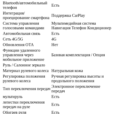
Bluetooth/автомобильный
Есть
телефон
Интеграция/
Поддержка CarPlay
проецирование смартфона
Система управления
Мультимедийная система
голосовыми командами
Навигация Телефон Кондиционер
Автомобильная связь
Есть
Сеть 4G/5G
4G
Обновления OTA
Нет
Функции удаленного
управления через
Базовая комплектация / Опция
мобильное приложение
Руль / Салонное зеркало
Материал рулевого колеса
Натуральная кожа
Регулировка положения
Ручная регулировка высоты и
рулевого колеса
продольного положения
Электронное переключение
Тип переключения передач
передач
мультируль
Есть
лепестки переключения
Есть
передач на руле
Обогрев руля
Есть