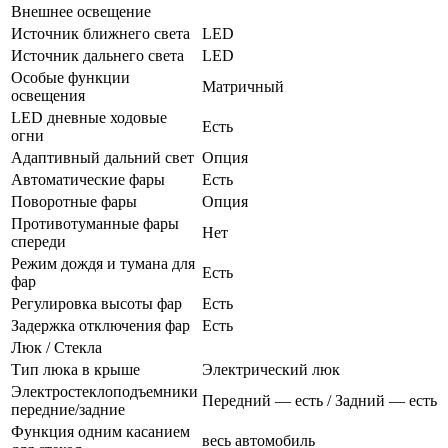
Внешнее освещение
Источник ближнего света
LED
Источник дальнего света
LED
Особые функции
Матричный
освещения
LED дневные ходовые
Есть
огни
Адаптивный дальний свет
Опция
Автоматические фары
Есть
Поворотные фары
Опция
Противотуманные фары
Нет
спереди
Режим дождя и тумана для
Есть
фар
Регулировка высоты фар
Есть
Задержка отключения фар
Есть
Люк / Стекла
Тип люка в крыше
Электрический люк
Электростеклоподъемники
Передний — есть / Задний — есть
передние/задние
Функция одним касанием
весь автомобиль