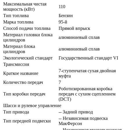
Максимальная чистая
110
мощность (кВт)
Тип топлива
Бензин
Марка топлива
95-й
Способ подачи топлива
Прямой впрыск
Материал головки блока
алюминиевый сплав
цилиндров
Материал блока
алюминиевый сплав
цилиндров
Экологический стандарт
Государственный стандарт VI
Трансмиссия
7-ступенчатая сухая двойная
Краткое название
муфта
Количество передач
7
Роботизированная коробка
Тип коробки передач
передач с сухим сцеплением
(DCT)
Шасси и рулевое управление
Тип привода
-- Задний привод
-- Независимая подвеска
Тип передней подвески
МакФерсон
-- Независимая многорычажная