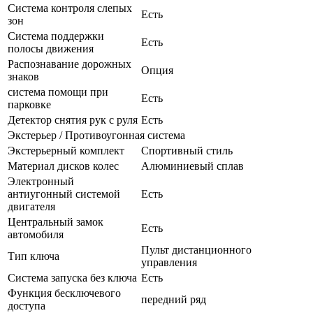
Система контроля слепых
Есть
зон
Система поддержки
Есть
полосы движения
Распознавание дорожных
Опция
знаков
система помощи при
Есть
парковке
Детектор снятия рук с руля
Есть
Экстерьер / Противоугонная система
Экстерьерный комплект
Спортивный стиль
Материал дисков колес
Алюминиевый сплав
Электронный
антиугонный системой
Есть
двигателя
Центральный замок
Есть
автомобиля
Пульт дистанционного
Тип ключа
управления
Система запуска без ключа
Есть
Функция бесключевого
передний ряд
доступа