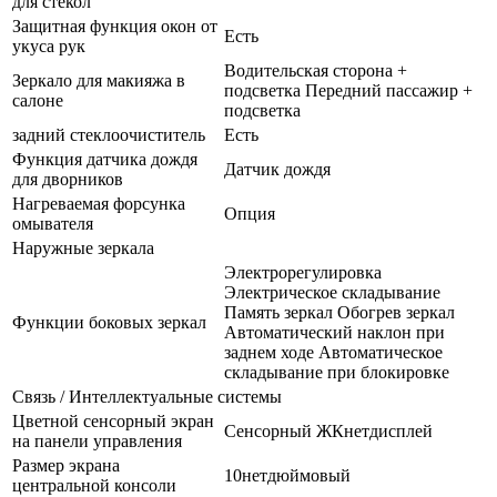
для стекол
Защитная функция окон от
Есть
укуса рук
Водительская сторона +
Зеркало для макияжа в
подсветка Передний пассажир +
салоне
подсветка
задний стеклоочиститель
Есть
Функция датчика дождя
Датчик дождя
для дворников
Нагреваемая форсунка
Опция
омывателя
Наружные зеркала
Электрорегулировка
Электрическое складывание
Память зеркал Обогрев зеркал
Функции боковых зеркал
Автоматический наклон при
заднем ходе Автоматическое
складывание при блокировке
Связь / Интеллектуальные системы
Цветной сенсорный экран
Сенсорный ЖКнетдисплей
на панели управления
Размер экрана
10нетдюймовый
центральной консоли