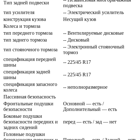
Тип задней подвески
подвеска
тип усилителя
-- Электрический усилитель
конструкция кузова
Несущий кузов
Колеса и тормоза
тип переднего тормоза
-- Вентилируемые дисковые
тип заднего тормоза
-- Дисковый
-- Электронный стояночный
тип стояночного тормоза
тормоз
спецификация передней
-- 225/45 R17
шины
спецификация задней
-- 225/45 R17
шины
спецификация запасного
-- неполноразмерное
колеса
Пассивная безопасность
Фронтальные подушки
Основной — есть /
безопасности
Дополнительный — есть
Боковые подушки
безопасности передних и
перед — есть / зад — нет
задних сидений
Головные подушки
безопасности передних и
Передний — есть / Задний — есть