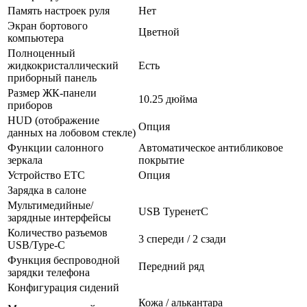
Память настроек руля
Нет
Экран бортового
Цветной
компьютера
Полноценный
жидкокристаллический
Есть
приборный панель
Размер ЖК-панели
10.25 дюйма
приборов
HUD (отображение
Опция
данных на лобовом стекле)
Функции салонного
Автоматическое антибликовое
зеркала
покрытие
Устройство ETC
Опция
Зарядка в салоне
Мультимедийные/
USB TypeнетC
зарядные интерфейсы
Количество разъемов
3 спереди / 2 сзади
USB/Type-C
Функция беспроводной
Передний ряд
зарядки телефона
Конфигурация сидений
Кожа / алькантара