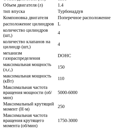
Объем двигателя (л)
1.4
тип впуска
Турбонаддув
Компоновка двигателя
Поперечное расположение
расположение цилиндров
L
количество цилиндров
4
(шт,)
количество клапанов на
4
цилиндр (шт,)
механизм
DOHC
газораспределения
максимальная мощность
150
(л,с,)
максимальная мощность
110
(кВт)
Максимальная частота
вращения мощности (об/
5000-6000
мин)
Максимальный крутящий
250
момент (Н·м)
Максимальная частота
вращения крутящего
1750-3000
момента (об/мин)