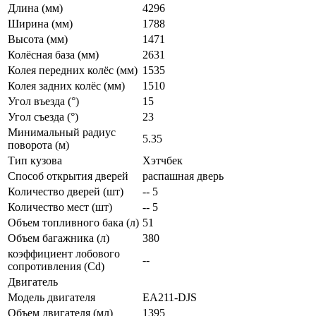
Длина (мм)
4296
Ширина (мм)
1788
Высота (мм)
1471
Колёсная база (мм)
2631
Колея передних колёс (мм)
1535
Колея задних колёс (мм)
1510
Угол въезда (°)
15
Угол съезда (°)
23
Минимальный радиус
5.35
поворота (м)
Тип кузова
Хэтчбек
Способ открытия дверей
распашная дверь
Количество дверей (шт)
-- 5
Количество мест (шт)
-- 5
Объем топливного бака (л)
51
Объем багажника (л)
380
коэффициент лобового
--
сопротивления (Cd)
Двигатель
Модель двигателя
EA211-DJS
Объем двигателя (мл)
1395