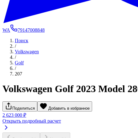
WA
79147008848
Поиск
/
Volkswagen
/
Golf
/
207
Volkswagen Golf 2023 Model 2
Поделиться
Добавить в избранное
2 623 000 ₽
Открыть подробный расчет