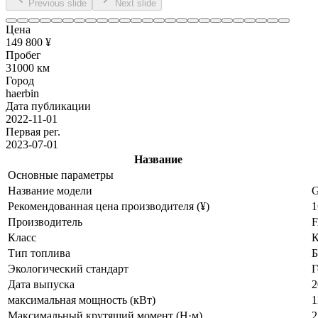
Previous slide
Next slide
Цена
149 800 ¥
Пробег
31000 км
Город
haerbin
Дата публикации
2022-11-01
Первая рег.
2023-07-01
Название
Основные параметры
Название модели
G
Рекомендованная цена производителя (¥)
1
Производитель
F
Класс
К
Тип топлива
Б
Экологический стандарт
Г
Дата выпуска
2
максимальная мощность (кВт)
1
Максимальный крутящий момент (Н·м)
2