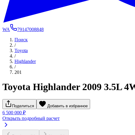
WA
79147008848
Поиск
/
Toyota
/
Highlander
/
201
Toyota Highlander 2009 3.5L 4
Поделиться
Добавить в избранное
6 500 000 ₽
Открыть подробный расчет