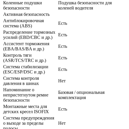
Коленные подушки
Подушка безопасности для
безопасности
коленей водителя
Активная безопасность
Антиблокировочная
Есть
система (ABS)
Распределение тормозных
Есть
усилий (EBD/CBC и др.)
Ассистент торможения
Есть
(EBA/BAS/BA и др.)
Контроль тяги
Есть
(ASR/TCS/TRC и др.)
Система стабилизации
Есть
(ESC/ESP/DSC и др.)
Система контроля
Нет
давления в шинах
Напоминание о
Базовая / опциональная
непристегнутом ремне
комплектация
безопасности
Монтажные места для
Есть
детских кресел ISOFIX
Система предупреждения
о выходе за пределы
Нет
полосы