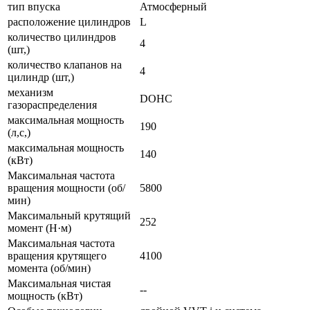
тип впуска
Атмосферный
расположение цилиндров
L
количество цилиндров
4
(шт,)
количество клапанов на
4
цилиндр (шт,)
механизм
DOHC
газораспределения
максимальная мощность
190
(л,с,)
максимальная мощность
140
(кВт)
Максимальная частота
вращения мощности (об/
5800
мин)
Максимальный крутящий
252
момент (Н·м)
Максимальная частота
вращения крутящего
4100
момента (об/мин)
Максимальная чистая
--
мощность (кВт)