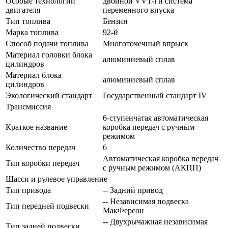
Особые технологии
двойной VVT-i и система
двигателя
переменного впуска
Тип топлива
Бензин
Марка топлива
92-й
Способ подачи топлива
Многоточечный впрыск
Материал головки блока
алюминиевый сплав
цилиндров
Материал блока
алюминиевый сплав
цилиндров
Экологический стандарт
Государственный стандарт IV
Трансмиссия
6-ступенчатая автоматическая
Краткое название
коробка передач с ручным
режимом
Количество передач
6
Автоматическая коробка передач
Тип коробки передач
с ручным режимом (АКПП)
Шасси и рулевое управление
Тип привода
-- Задний привод
-- Независимая подвеска
Тип передней подвески
МакФерсон
-- Двухрычажная независимая
Тип задней подвески