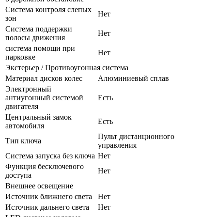
Система контроля слепых
Нет
зон
Система поддержки
Нет
полосы движения
система помощи при
Нет
парковке
Экстерьер / Противоугонная система
Материал дисков колес
Алюминиевый сплав
Электронный
антиугонный системой
Есть
двигателя
Центральный замок
Есть
автомобиля
Пульт дистанционного
Тип ключа
управления
Система запуска без ключа
Нет
Функция бесключевого
Нет
доступа
Внешнее освещение
Источник ближнего света
Нет
Источник дальнего света
Нет