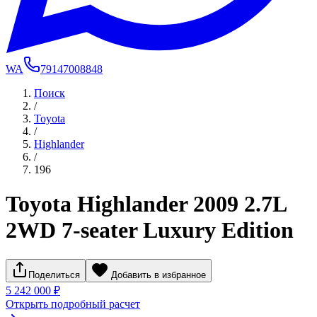
WA
79147008848
Поиск
/
Toyota
/
Highlander
/
196
Toyota Highlander 2009 2.7L
2WD 7-seater Luxury Edition
Поделиться
Добавить в избранное
5 242 000 ₽
Открыть подробный расчет