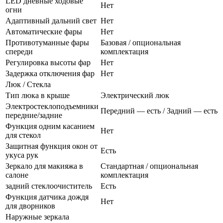
LED дневные ходовые
Нет
огни
Адаптивный дальний свет
Нет
Автоматические фары
Нет
Противотуманные фары
Базовая / опциональная
спереди
комплектация
Регулировка высоты фар
Нет
Задержка отключения фар
Нет
Люк / Стекла
Тип люка в крыше
Электрический люк
Электростеклоподъемники
Передний — есть / Задний — есть
передние/задние
Функция одним касанием
Нет
для стекол
Защитная функция окон от
Есть
укуса рук
Зеркало для макияжа в
Стандартная / опциональная
салоне
комплектация
задний стеклоочиститель
Есть
Функция датчика дождя
Нет
для дворников
Наружные зеркала