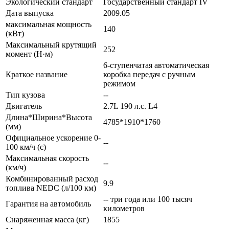
Экологический стандарт
Государственный стандарт IV
Дата выпуска
2009.05
максимальная мощность
140
(кВт)
Максимальный крутящий
252
момент (Н·м)
6-ступенчатая автоматическая
Краткое название
коробка передач с ручным
режимом
Тип кузова
--
Двигатель
2.7L 190 л.с. L4
Длина*Ширина*Высота
4785*1910*1760
(мм)
Официальное ускорение 0-
--
100 км/ч (с)
Максимальная скорость
--
(км/ч)
Комбинированный расход
9.9
топлива NEDC (л/100 км)
-- три года или 100 тысяч
Гарантия на автомобиль
километров
Снаряженная масса (кг)
1855