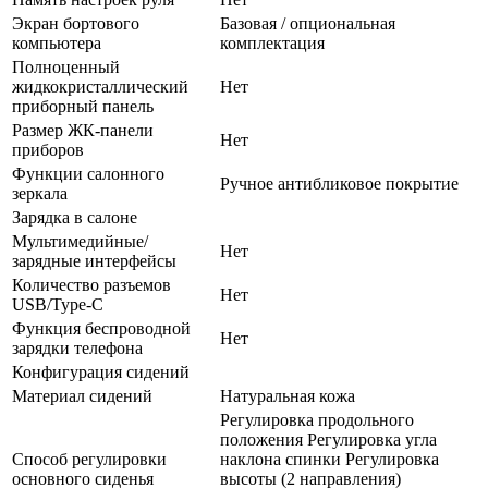
Экран бортового
Базовая / опциональная
компьютера
комплектация
Полноценный
жидкокристаллический
Нет
приборный панель
Размер ЖК-панели
Нет
приборов
Функции салонного
Ручное антибликовое покрытие
зеркала
Зарядка в салоне
Мультимедийные/
Нет
зарядные интерфейсы
Количество разъемов
Нет
USB/Type-C
Функция беспроводной
Нет
зарядки телефона
Конфигурация сидений
Материал сидений
Натуральная кожа
Регулировка продольного
положения Регулировка угла
Способ регулировки
наклона спинки Регулировка
основного сиденья
высоты (2 направления)