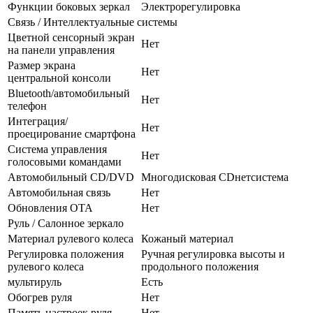
Функции боковых зеркал
Электрорегулировка
Связь / Интеллектуальные системы
Цветной сенсорный экран
Нет
на панели управления
Размер экрана
Нет
центральной консоли
Bluetooth/автомобильный
Нет
телефон
Интеграция/
Нет
проецирование смартфона
Система управления
Нет
голосовыми командами
Автомобильный CD/DVD
Многодисковая CDнетсистема
Автомобильная связь
Нет
Обновления OTA
Нет
Руль / Салонное зеркало
Материал рулевого колеса
Кожаный материал
Регулировка положения
Ручная регулировка высоты и
рулевого колеса
продольного положения
мультируль
Есть
Обогрев руля
Нет
Память настроек руля
Нет