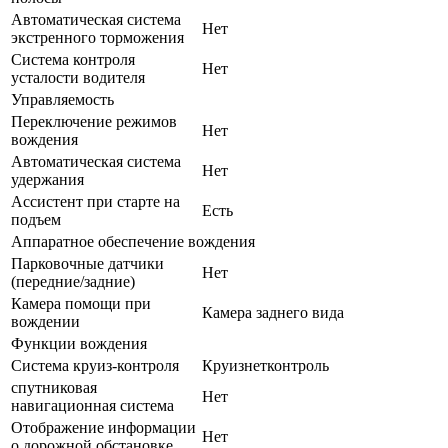
Автоматическая система
Нет
экстренного торможения
Система контроля
Нет
усталости водителя
Управляемость
Переключение режимов
Нет
вождения
Автоматическая система
Нет
удержания
Ассистент при старте на
Есть
подъем
Аппаратное обеспечение вождения
Парковочные датчики
Нет
(передние/задние)
Камера помощи при
Камера заднего вида
вождении
Функции вождения
Система круиз-контроля
Круизнетконтроль
спутниковая
Нет
навигационная система
Отображение информации
Нет
о дорожной обстановке