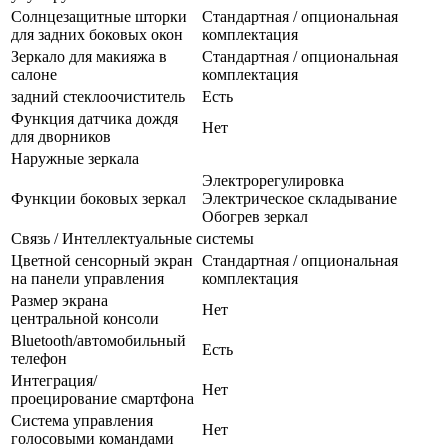
Солнцезащитные шторки
Стандартная / опциональная
для задних боковых окон
комплектация
Зеркало для макияжа в
Стандартная / опциональная
салоне
комплектация
задний стеклоочиститель
Есть
Функция датчика дождя
Нет
для дворников
Наружные зеркала
Электрорегулировка
Функции боковых зеркал
Электрическое складывание
Обогрев зеркал
Связь / Интеллектуальные системы
Цветной сенсорный экран
Стандартная / опциональная
на панели управления
комплектация
Размер экрана
Нет
центральной консоли
Bluetooth/автомобильный
Есть
телефон
Интеграция/
Нет
проецирование смартфона
Система управления
Нет
голосовыми командами