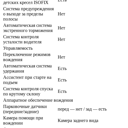
детских кресел ISOFIX
Система предупреждения
о выходе за пределы
Нет
полосы
Автоматическая система
Нет
экстренного торможения
Система контроля
Нет
усталости водителя
Управляемость
Переключение режимов
Нет
вождения
Автоматическая система
Есть
удержания
Ассистент при старте на
Есть
подъем
Система контроля спуска
Есть
по крутому склону
Аппаратное обеспечение вождения
Парковочные датчики
перед — нет / зад — есть
(передние/задние)
Камера помощи при
Камера заднего вида
вождении