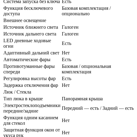
Система запуска без ключа
Есть
Функция бесключевого
Базовая комплектация /
доступа
опционально
Внешнее освещение
Источник ближнего света
Галоген
Источник дальнего света
Галоген
LED дневные ходовые
Есть
огни
Адаптивный дальний свет
Нет
Автоматические фары
Есть
Противотуманные фары
Базовая / опциональная
спереди
комплектация
Регулировка высоты фар
Есть
Задержка отключения фар
Нет
Люк / Стекла
Тип люка в крыше
Панорамная крыша
Электростеклоподъемники
Передний — есть / Задний — есть
передние/задние
Функция одним касанием
Нет
для стекол
Защитная функция окон от
Нет
укуса рук