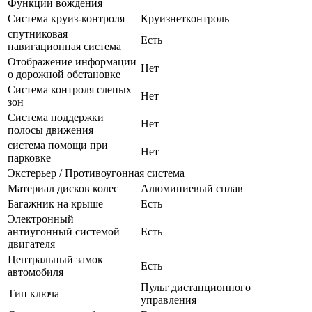
Функции вождения
Система круиз-контроля
Круизнетконтроль
спутниковая
Есть
навигационная система
Отображение информации
Нет
о дорожной обстановке
Система контроля слепых
Нет
зон
Система поддержки
Нет
полосы движения
система помощи при
Нет
парковке
Экстерьер / Противоугонная система
Материал дисков колес
Алюминиевый сплав
Багажник на крыше
Есть
Электронный
антиугонный системой
Есть
двигателя
Центральный замок
Есть
автомобиля
Пульт дистанционного
Тип ключа
управления