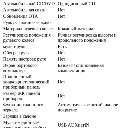
Автомобильный CD/DVD
Однодисковый CD
Автомобильная связь
Нет
Обновления OTA
Нет
Руль / Салонное зеркало
Материал рулевого колеса
Кожаный материал
Регулировка положения
Ручная регулировка высоты и
рулевого колеса
продольного положения
мультируль
Есть
Обогрев руля
Нет
Память настроек руля
Нет
Экран бортового
Базовая / опциональная
компьютера
комплектация
Полноценный
жидкокристаллический
Нет
приборный панель
Размер ЖК-панели
Нет
приборов
Функции салонного
Автоматическое антибликовое
зеркала
покрытие
Зарядка в салоне
Мультимедийные/
USB AUXнетIN
зарядные интерфейсы