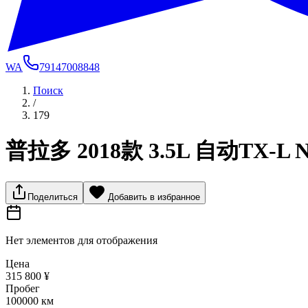
WA
79147008848
Поиск
/
179
普拉多 2018款 3.5L 自动TX-L
Поделиться
Добавить в избранное
Нет элементов для отображения
Цена
315 800 ¥
Пробег
100000 км