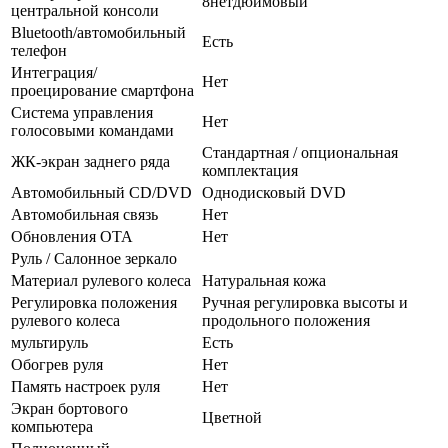
8нетдюймовый
центральной консоли
Bluetooth/автомобильный
Есть
телефон
Интеграция/
Нет
проецирование смартфона
Система управления
Нет
голосовыми командами
Стандартная / опциональная
ЖК-экран заднего ряда
комплектация
Автомобильный CD/DVD
Однодисковый DVD
Автомобильная связь
Нет
Обновления OTA
Нет
Руль / Салонное зеркало
Материал рулевого колеса
Натуральная кожа
Регулировка положения
Ручная регулировка высоты и
рулевого колеса
продольного положения
мультируль
Есть
Обогрев руля
Нет
Память настроек руля
Нет
Экран бортового
Цветной
компьютера