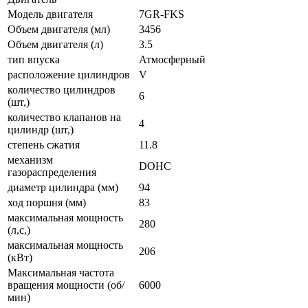
Модель двигателя
7GR-FKS
Объем двигателя (мл)
3456
Объем двигателя (л)
3.5
тип впуска
Атмосферный
расположение цилиндров
V
количество цилиндров
6
(шт,)
количество клапанов на
4
цилиндр (шт,)
степень сжатия
11.8
механизм
DOHC
газораспределения
диаметр цилиндра (мм)
94
ход поршня (мм)
83
максимальная мощность
280
(л,с,)
максимальная мощность
206
(кВт)
Максимальная частота
вращения мощности (об/
6000
мин)