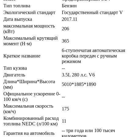
Тип топлива
Бензин
Экологический стандарт
Государственный стандарт V
Дата выпуска
2017.11
максимальная мощность
206
(кВт)
Максимальный крутящий
365
момент (Н·м)
6-ступенчатая автоматическая
Краткое название
коробка передач с ручным
режимом
Тип кузова
--
Двигатель
3.5L 280 л.с. V6
Длина*Ширина*Высота
5010*1885*1890
(мм)
Официальное ускорение 0-
--
100 км/ч (с)
Максимальная скорость
175
(км/ч)
Комбинированный расход
11
топлива NEDC (л/100 км)
-- три года или 100 тысяч
Гарантия на автомобиль
километров