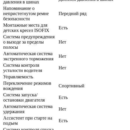
давления в шинах
Напоминание о
непристегнутом ремне
Передний ряд
безопасности
Монтажные места для
Есть
детских кресел ISOFIX
Система предупреждения
о выходе за пределы
Нет
полосы
Автоматическая система
Нет
экстренного торможения
Система контроля
Нет
усталости водителя
Управляемость
Переключение режимов
Спортивный
вождения
Система запуска/
Есть
остановки двигателя
Автоматическая система
Нет
удержания
Ассистент при старте на
Есть
подъем
Система контроля спуска