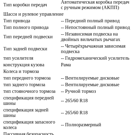
Автоматическая коробка передач
Тип коробки передач
с ручным режимом (АКПП)
Шасси и рулевое управление
Тип привода
-- Передний полный привод
Тип полного привода
-- Непостоянный полный привод
-- Независимая подвеска на
Тип передней подвески
двойных вильчатых рычагах
-- Четырёхрычажная зависимая
Тип задней подвески
подвеска
тип усилителя
-- Гидромеханический усилитель
конструкция кузова
Рама
Колеса и тормоза
тип переднего тормоза
-- Вентилируемые дисковые
тип заднего тормоза
-- Вентилируемые дисковые
тип стояночного тормоза
-- Ручной тормоз
спецификация передней
-- 265/60 R18
шины
спецификация задней
-- 265/60 R18
шины
спецификация запасного
-- Полноразмерный
колеса
Пассивная безопасность