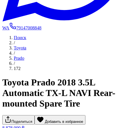
WA
79147008848
Поиск
/
Toyota
/
Prado
/
172
Toyota Prado 2018 3.5L
Automatic TX-L NAVI Rear-
mounted Spare Tire
Поделиться
Добавить в избранное
8 878 000 ₽