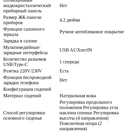
Полноценный
жидкокристаллический
Нет
приборный панель
Размер ЖК-панели
4.2 дюйма
приборов
Функции салонного
Ручное антибликовое покрытие
зеркала
Зарядка в салоне
Мультимедийные/
USB AUXнетIN
зарядные интерфейсы
Количество разъемов
1 спереди
USB/Type-C
Розетка 220V/230V
Есть
Функция беспроводной
Нет
зарядки телефона
Конфигурация сидений
Материал сидений
Натуральная кожа
Регулировка продольного
положения Регулировка угла
Способ регулировки
наклона спинки Регулировка
основного сиденья
высоты (4 направления)
Поясничная опора (2
направления)