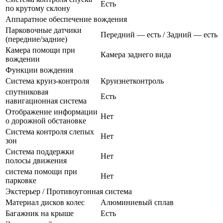
Есть
по крутому склону
Аппаратное обеспечение вождения
Парковочные датчики
Передний — есть / Задний — есть
(передние/задние)
Камера помощи при
Камера заднего вида
вождении
Функции вождения
Система круиз-контроля
Круизнетконтроль
спутниковая
Есть
навигационная система
Отображение информации
Нет
о дорожной обстановке
Система контроля слепых
Нет
зон
Система поддержки
Нет
полосы движения
система помощи при
Нет
парковке
Экстерьер / Противоугонная система
Материал дисков колес
Алюминиевый сплав
Багажник на крыше
Есть