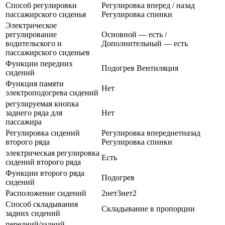
Способ регулировки
Регулировка вперед / назад
пассажирского сиденья
Регулировка спинки
Электрическое
регулирование
Основной — есть /
водительского и
Дополнительный — есть
пассажирского сиденьев
Функции передних
Подогрев Вентиляция
сидений
Функция памяти
Нет
электроподогрева сидений
регулируемая кнопка
заднего ряда для
Нет
пассажира
Регулировка сидений
Регулировка впереднетназад
второго ряда
Регулировка спинки
электрическая регулировка
Есть
сидений второго ряда
Функции второго ряда
Подогрев
сидений
Расположение сидений
2нет3нет2
Способ складывания
Складывание в пропорции
задних сидений
передний/задний