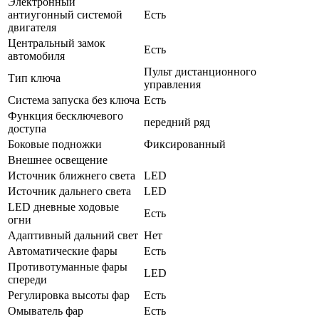
Электронный
антиугонный системой
Есть
двигателя
Центральный замок
Есть
автомобиля
Пульт дистанционного
Тип ключа
управления
Система запуска без ключа
Есть
Функция бесключевого
передний ряд
доступа
Боковые подножки
Фиксированный
Внешнее освещение
Источник ближнего света
LED
Источник дальнего света
LED
LED дневные ходовые
Есть
огни
Адаптивный дальний свет
Нет
Автоматические фары
Есть
Противотуманные фары
LED
спереди
Регулировка высоты фар
Есть
Омыватель фар
Есть