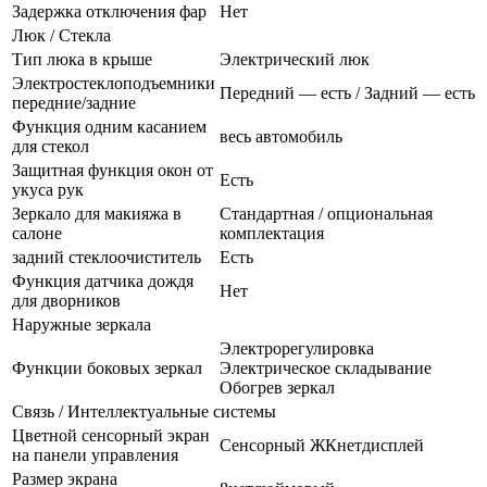
Задержка отключения фар
Нет
Люк / Стекла
Тип люка в крыше
Электрический люк
Электростеклоподъемники
Передний — есть / Задний — есть
передние/задние
Функция одним касанием
весь автомобиль
для стекол
Защитная функция окон от
Есть
укуса рук
Зеркало для макияжа в
Стандартная / опциональная
салоне
комплектация
задний стеклоочиститель
Есть
Функция датчика дождя
Нет
для дворников
Наружные зеркала
Электрорегулировка
Функции боковых зеркал
Электрическое складывание
Обогрев зеркал
Связь / Интеллектуальные системы
Цветной сенсорный экран
Сенсорный ЖКнетдисплей
на панели управления
Размер экрана