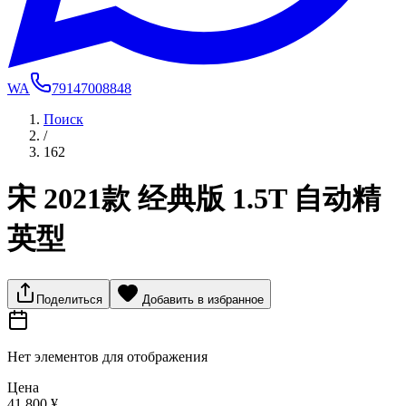
WA
79147008848
Поиск
/
162
宋 2021款 经典版 1.5T 自动精
英型
Поделиться
Добавить в избранное
Нет элементов для отображения
Цена
41 800 ¥