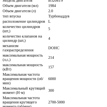
Модель двигателя
B5204T9
Объем двигателя (мл)
1984
Объем двигателя (л)
2.0
тип впуска
Турбонаддув
расположение цилиндров
L
количество цилиндров
5
(шт,)
количество клапанов на
4
цилиндр (шт,)
механизм
DOHC
газораспределения
максимальная мощность
214
(л,с,)
максимальная мощность
157
(кВт)
Максимальная частота
вращения мощности (об/
6000
мин)
Максимальный крутящий
300
момент (Н·м)
Максимальная частота
вращения крутящего
2700-5000
момента (об/мин)