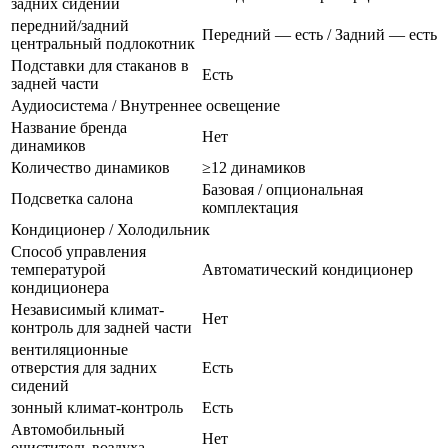
задних сидений
передний/задний
Передний — есть / Задний — есть
центральный подлокотник
Подставки для стаканов в
Есть
задней части
Аудиосистема / Внутреннее освещение
Название бренда
Нет
динамиков
Количество динамиков
≥12 динамиков
Базовая / опциональная
Подсветка салона
комплектация
Кондиционер / Холодильник
Способ управления
температурой
Автоматический кондиционер
кондиционера
Независимый климат-
Нет
контроль для задней части
вентиляционные
отверстия для задних
Есть
сидений
зонный климат-контроль
Есть
Автомобильный
Нет
очиститель воздуха