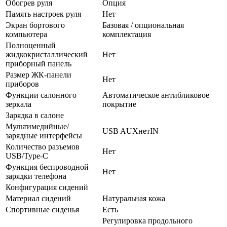
Обогрев руля
Опция
Память настроек руля
Нет
Экран бортового
Базовая / опциональная
компьютера
комплектация
Полноценный
жидкокристаллический
Нет
приборный панель
Размер ЖК-панели
Нет
приборов
Функции салонного
Автоматическое антибликовое
зеркала
покрытие
Зарядка в салоне
Мультимедийные/
USB AUXнетIN
зарядные интерфейсы
Количество разъемов
Нет
USB/Type-C
Функция беспроводной
Нет
зарядки телефона
Конфигурация сидений
Материал сидений
Натуральная кожа
Спортивные сиденья
Есть
Регулировка продольного