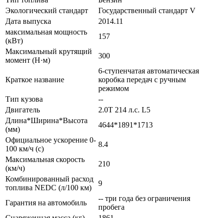
Экологический стандарт
Государственный стандарт V
Дата выпуска
2014.11
максимальная мощность
157
(кВт)
Максимальный крутящий
300
момент (Н·м)
6-ступенчатая автоматическая
Краткое название
коробка передач с ручным
режимом
Тип кузова
--
Двигатель
2.0T 214 л.с. L5
Длина*Ширина*Высота
4644*1891*1713
(мм)
Официальное ускорение 0-
8.4
100 км/ч (с)
Максимальная скорость
210
(км/ч)
Комбинированный расход
9
топлива NEDC (л/100 км)
-- три года без ограничения
Гарантия на автомобиль
пробега
Снаряженная масса (кг)
1861