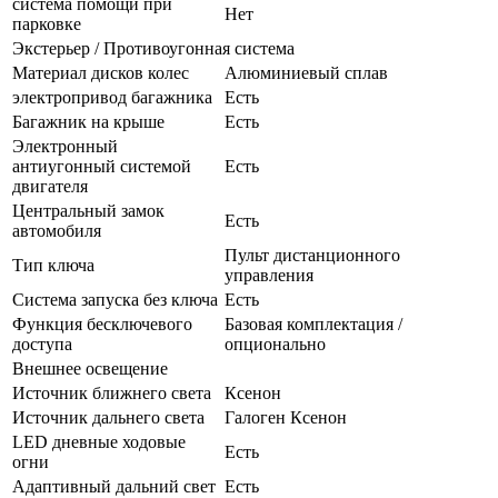
система помощи при
Нет
парковке
Экстерьер / Противоугонная система
Материал дисков колес
Алюминиевый сплав
электропривод багажника
Есть
Багажник на крыше
Есть
Электронный
антиугонный системой
Есть
двигателя
Центральный замок
Есть
автомобиля
Пульт дистанционного
Тип ключа
управления
Система запуска без ключа
Есть
Функция бесключевого
Базовая комплектация /
доступа
опционально
Внешнее освещение
Источник ближнего света
Ксенон
Источник дальнего света
Галоген Ксенон
LED дневные ходовые
Есть
огни
Адаптивный дальний свет
Есть