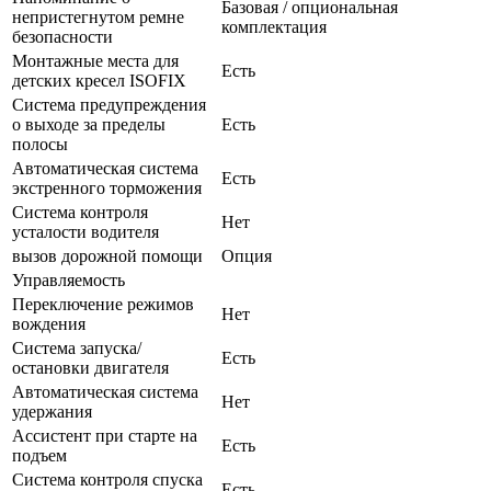
Базовая / опциональная
непристегнутом ремне
комплектация
безопасности
Монтажные места для
Есть
детских кресел ISOFIX
Система предупреждения
о выходе за пределы
Есть
полосы
Автоматическая система
Есть
экстренного торможения
Система контроля
Нет
усталости водителя
вызов дорожной помощи
Опция
Управляемость
Переключение режимов
Нет
вождения
Система запуска/
Есть
остановки двигателя
Автоматическая система
Нет
удержания
Ассистент при старте на
Есть
подъем
Система контроля спуска
Есть