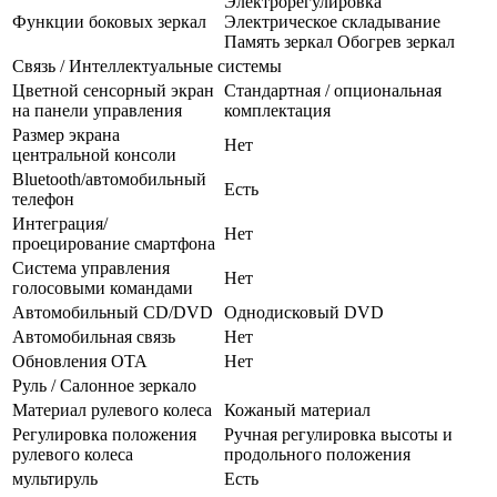
Электрорегулировка
Функции боковых зеркал
Электрическое складывание
Память зеркал Обогрев зеркал
Связь / Интеллектуальные системы
Цветной сенсорный экран
Стандартная / опциональная
на панели управления
комплектация
Размер экрана
Нет
центральной консоли
Bluetooth/автомобильный
Есть
телефон
Интеграция/
Нет
проецирование смартфона
Система управления
Нет
голосовыми командами
Автомобильный CD/DVD
Однодисковый DVD
Автомобильная связь
Нет
Обновления OTA
Нет
Руль / Салонное зеркало
Материал рулевого колеса
Кожаный материал
Регулировка положения
Ручная регулировка высоты и
рулевого колеса
продольного положения
мультируль
Есть