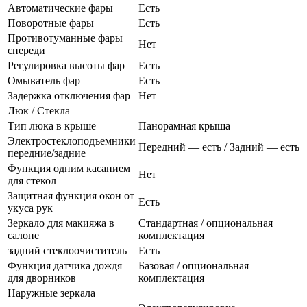
Автоматические фары
Есть
Поворотные фары
Есть
Противотуманные фары
Нет
спереди
Регулировка высоты фар
Есть
Омыватель фар
Есть
Задержка отключения фар
Нет
Люк / Стекла
Тип люка в крыше
Панорамная крыша
Электростеклоподъемники
Передний — есть / Задний — есть
передние/задние
Функция одним касанием
Нет
для стекол
Защитная функция окон от
Есть
укуса рук
Зеркало для макияжа в
Стандартная / опциональная
салоне
комплектация
задний стеклоочиститель
Есть
Функция датчика дождя
Базовая / опциональная
для дворников
комплектация
Наружные зеркала