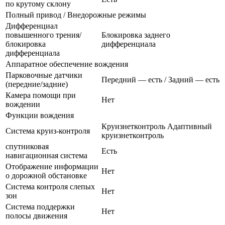
по крутому склону
Полный привод / Внедорожные режимы
Дифференциал
повышенного трения/
Блокировка заднего
блокировка
дифференциала
дифференциала
Аппаратное обеспечение вождения
Парковочные датчики
Передний — есть / Задний — есть
(передние/задние)
Камера помощи при
Нет
вождении
Функции вождения
Круизнетконтроль Адаптивный
Система круиз-контроля
круизнетконтроль
спутниковая
Есть
навигационная система
Отображение информации
Нет
о дорожной обстановке
Система контроля слепых
Нет
зон
Система поддержки
Нет
полосы движения