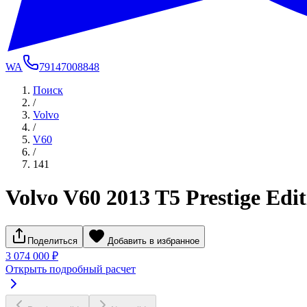
WA
79147008848
Поиск
/
Volvo
/
V60
/
141
Volvo V60 2013 T5 Prestige Edit
Поделиться
Добавить в избранное
3 074 000 ₽
Открыть подробный расчет