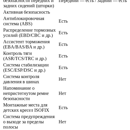
безопасности передних и
Передний — есть / Задний — есть
задних сидений (шторки)
Активная безопасность
Антиблокировочная
Есть
система (ABS)
Распределение тормозных
Есть
усилий (EBD/CBC и др.)
Ассистент торможения
Есть
(EBA/BAS/BA и др.)
Контроль тяги
Есть
(ASR/TCS/TRC и др.)
Система стабилизации
Есть
(ESC/ESP/DSC и др.)
Система контроля
Нет
давления в шинах
Напоминание о
непристегнутом ремне
Нет
безопасности
Монтажные места для
Есть
детских кресел ISOFIX
Система предупреждения
о выходе за пределы
Нет
полосы