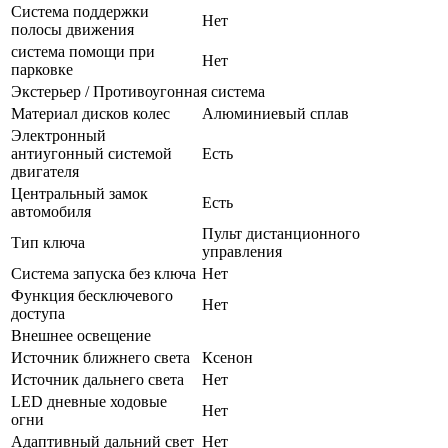
Система поддержки
Нет
полосы движения
система помощи при
Нет
парковке
Экстерьер / Противоугонная система
Материал дисков колес
Алюминиевый сплав
Электронный
антиугонный системой
Есть
двигателя
Центральный замок
Есть
автомобиля
Пульт дистанционного
Тип ключа
управления
Система запуска без ключа
Нет
Функция бесключевого
Нет
доступа
Внешнее освещение
Источник ближнего света
Ксенон
Источник дальнего света
Нет
LED дневные ходовые
Нет
огни
Адаптивный дальний свет
Нет