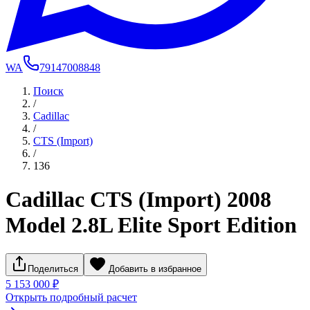
WA
79147008848
Поиск
/
Cadillac
/
CTS (Import)
/
136
Cadillac CTS (Import) 2008
Model 2.8L Elite Sport Edition
Поделиться
Добавить в избранное
5 153 000 ₽
Открыть подробный расчет