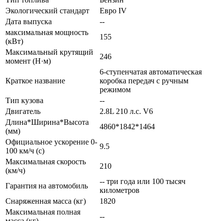
Экологический стандарт
Евро IV
Дата выпуска
--
максимальная мощность
155
(кВт)
Максимальный крутящий
246
момент (Н·м)
6-ступенчатая автоматическая
Краткое название
коробка передач с ручным
режимом
Тип кузова
--
Двигатель
2.8L 210 л.с. V6
Длина*Ширина*Высота
4860*1842*1464
(мм)
Официальное ускорение 0-
9.5
100 км/ч (с)
Максимальная скорость
210
(км/ч)
-- три года или 100 тысяч
Гарантия на автомобиль
километров
Снаряженная масса (кг)
1820
Максимальная полная
--
масса (кг)