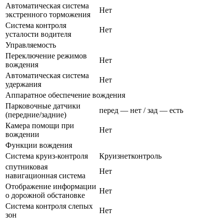
Автоматическая система
Нет
экстренного торможения
Система контроля
Нет
усталости водителя
Управляемость
Переключение режимов
Нет
вождения
Автоматическая система
Нет
удержания
Аппаратное обеспечение вождения
Парковочные датчики
перед — нет / зад — есть
(передние/задние)
Камера помощи при
Нет
вождении
Функции вождения
Система круиз-контроля
Круизнетконтроль
спутниковая
Нет
навигационная система
Отображение информации
Нет
о дорожной обстановке
Система контроля слепых
Нет
зон