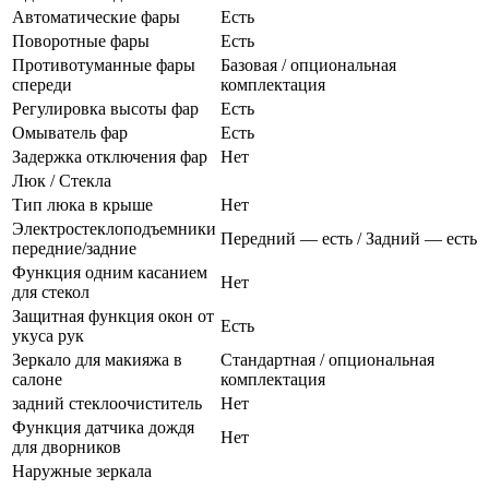
Автоматические фары
Есть
Поворотные фары
Есть
Противотуманные фары
Базовая / опциональная
спереди
комплектация
Регулировка высоты фар
Есть
Омыватель фар
Есть
Задержка отключения фар
Нет
Люк / Стекла
Тип люка в крыше
Нет
Электростеклоподъемники
Передний — есть / Задний — есть
передние/задние
Функция одним касанием
Нет
для стекол
Защитная функция окон от
Есть
укуса рук
Зеркало для макияжа в
Стандартная / опциональная
салоне
комплектация
задний стеклоочиститель
Нет
Функция датчика дождя
Нет
для дворников
Наружные зеркала