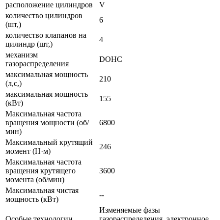
расположение цилиндров
V
количество цилиндров
6
(шт,)
количество клапанов на
4
цилиндр (шт,)
механизм
DOHC
газораспределения
максимальная мощность
210
(л,с,)
максимальная мощность
155
(кВт)
Максимальная частота
вращения мощности (об/
6800
мин)
Максимальный крутящий
246
момент (Н·м)
Максимальная частота
вращения крутящего
3600
момента (об/мин)
Максимальная чистая
--
мощность (кВт)
Изменяемые фазы
Особые технологии
газораспределения, электронное