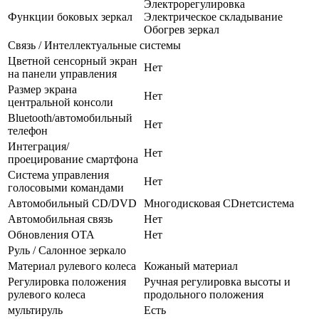
Электрорегулировка
Функции боковых зеркал
Электрическое складывание
Обогрев зеркал
Связь / Интеллектуальные системы
Цветной сенсорный экран
Нет
на панели управления
Размер экрана
Нет
центральной консоли
Bluetooth/автомобильный
Нет
телефон
Интеграция/
Нет
проецирование смартфона
Система управления
Нет
голосовыми командами
Автомобильный CD/DVD
Многодисковая CDнетсистема
Автомобильная связь
Нет
Обновления OTA
Нет
Руль / Салонное зеркало
Материал рулевого колеса
Кожаный материал
Регулировка положения
Ручная регулировка высоты и
рулевого колеса
продольного положения
мультируль
Есть