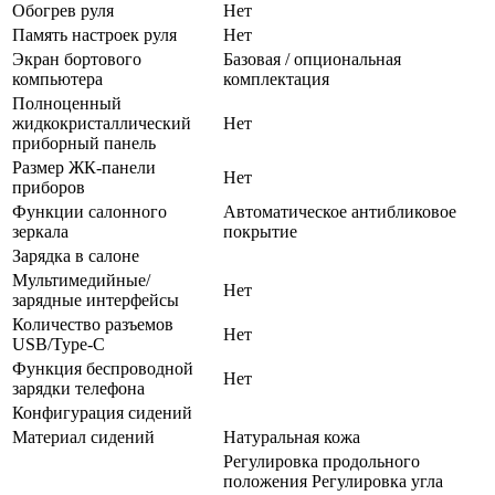
Обогрев руля
Нет
Память настроек руля
Нет
Экран бортового
Базовая / опциональная
компьютера
комплектация
Полноценный
жидкокристаллический
Нет
приборный панель
Размер ЖК-панели
Нет
приборов
Функции салонного
Автоматическое антибликовое
зеркала
покрытие
Зарядка в салоне
Мультимедийные/
Нет
зарядные интерфейсы
Количество разъемов
Нет
USB/Type-C
Функция беспроводной
Нет
зарядки телефона
Конфигурация сидений
Материал сидений
Натуральная кожа
Регулировка продольного
положения Регулировка угла