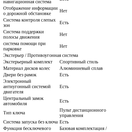
навигационная система
Отображение информации
Нет
о дорожной обстановке
Система контроля слепых
Есть
зон
Система поддержки
Нет
полосы движения
система помощи при
Нет
парковке
Экстерьер / Противоугонная система
Экстерьерный комплект
Спортивный стиль
Материал дисков колес
Алюминиевый сплав
Двери без рамок
Есть
Электронный
антиугонный системой
Есть
двигателя
Центральный замок
Есть
автомобиля
Пульт дистанционного
Тип ключа
управления
Система запуска без ключа
Есть
Функция бесключевого
Базовая комплектация /