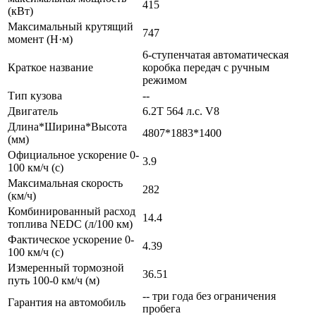
415
(кВт)
Максимальный крутящий
747
момент (Н·м)
6-ступенчатая автоматическая
Краткое название
коробка передач с ручным
режимом
Тип кузова
--
Двигатель
6.2T 564 л.с. V8
Длина*Ширина*Высота
4807*1883*1400
(мм)
Официальное ускорение 0-
3.9
100 км/ч (с)
Максимальная скорость
282
(км/ч)
Комбинированный расход
14.4
топлива NEDC (л/100 км)
Фактическое ускорение 0-
4.39
100 км/ч (с)
Измеренный тормозной
36.51
путь 100-0 км/ч (м)
-- три года без ограничения
Гарантия на автомобиль
пробега