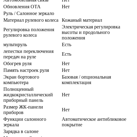
Обновления OTA
Нет
Руль / Салонное зеркало
Материал рулевого колеса
Кожаный материал
Электрическая регулировка
Регулировка положения
высоты и продольного
рулевого колеса
положения
мультируль
Есть
лепестки переключения
Есть
передач на руле
Обогрев руля
Нет
Память настроек руля
Нет
Экран бортового
Базовая / опциональная
компьютера
комплектация
Полноценный
жидкокристаллический
Нет
приборный панель
Размер ЖК-панели
Нет
приборов
Функции салонного
Автоматическое антибликовое
зеркала
покрытие
Зарядка в салоне