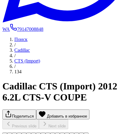
WA
79147008848
Поиск
/
Cadillac
/
CTS (Import)
/
134
Cadillac CTS (Import) 2012
6.2L CTS-V COUPE
Поделиться
Добавить в избранное
Previous slide
Next slide