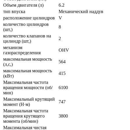
Объем двигателя (л)
6.2
тип впуска
Механический наддув
расположение цилиндров
V
количество цилиндров
8
(шт,)
количество клапанов на
2
цилиндр (шт,)
механизм
OHV
газораспределения
максимальная мощность
564
(л,с,)
максимальная мощность
415
(кВт)
Максимальная частота
вращения мощности (об/
6100
мин)
Максимальный крутящий
747
момент (Н·м)
Максимальная частота
вращения крутящего
3800
момента (об/мин)
Максимальная чистая