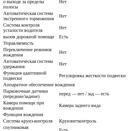
о выходе за пределы
Нет
полосы
Автоматическая система
Нет
экстренного торможения
Система контроля
Нет
усталости водителя
вызов дорожной помощи
Есть
Управляемость
Переключение режимов
Нет
вождения
Автоматическая система
Нет
удержания
Функция адаптивной
Регулировка жесткости подвески
подвески
Аппаратное обеспечение вождения
Парковочные датчики
перед — нет / зад — есть
(передние/задние)
Камера помощи при
Камера заднего вида
вождении
Функции вождения
Система круиз-контроля
Круизнетконтроль
спутниковая
Есть