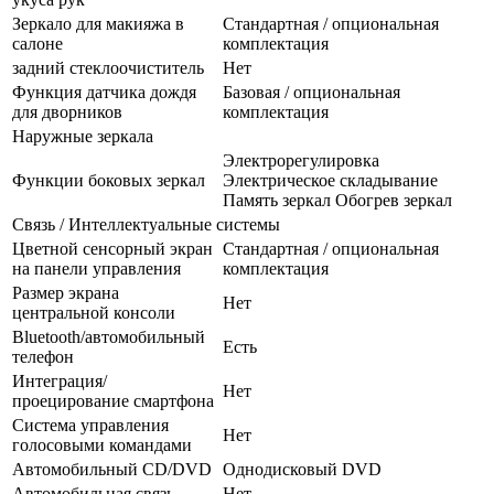
Зеркало для макияжа в
Стандартная / опциональная
салоне
комплектация
задний стеклоочиститель
Нет
Функция датчика дождя
Базовая / опциональная
для дворников
комплектация
Наружные зеркала
Электрорегулировка
Функции боковых зеркал
Электрическое складывание
Память зеркал Обогрев зеркал
Связь / Интеллектуальные системы
Цветной сенсорный экран
Стандартная / опциональная
на панели управления
комплектация
Размер экрана
Нет
центральной консоли
Bluetooth/автомобильный
Есть
телефон
Интеграция/
Нет
проецирование смартфона
Система управления
Нет
голосовыми командами
Автомобильный CD/DVD
Однодисковый DVD
Автомобильная связь
Нет