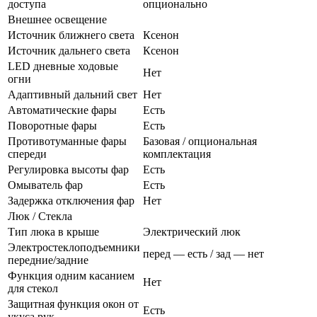
доступа
опционально
Внешнее освещение
Источник ближнего света
Ксенон
Источник дальнего света
Ксенон
LED дневные ходовые
Нет
огни
Адаптивный дальний свет
Нет
Автоматические фары
Есть
Поворотные фары
Есть
Противотуманные фары
Базовая / опциональная
спереди
комплектация
Регулировка высоты фар
Есть
Омыватель фар
Есть
Задержка отключения фар
Нет
Люк / Стекла
Тип люка в крыше
Электрический люк
Электростеклоподъемники
перед — есть / зад — нет
передние/задние
Функция одним касанием
Нет
для стекол
Защитная функция окон от
Есть
укуса рук