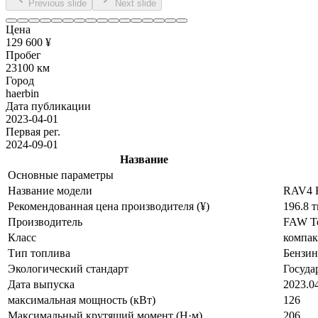
Previous slide
Next slide
Цена
129 600 ¥
Пробег
23100 км
Город
haerbin
Дата публикации
2023-04-01
Первая рег.
2024-09-01
Название
Основные параметры
Название модели
RAV4 R
Рекомендованная цена производителя (¥)
196.8 т
Производитель
FAW T
Класс
компа
Тип топлива
Бензин
Экологический стандарт
Госуда
Дата выпуска
2023.0
максимальная мощность (кВт)
126
Максимальный крутящий момент (Н·м)
206