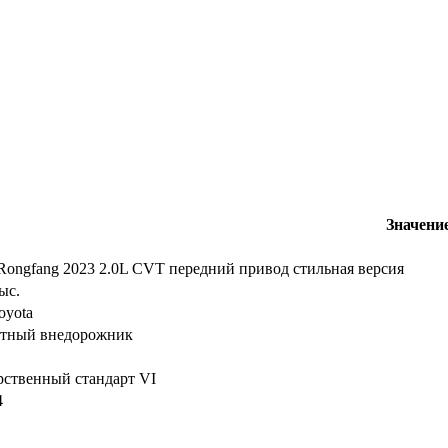
Значени
ongfang 2023 2.0L CVT передний привод стильная версия
ыс.
oyota
ктный внедорожник
рственный стандарт VI
4